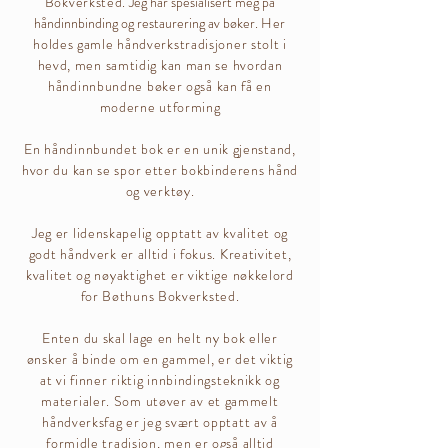
Bokverksted.
Jeg har spesialisert meg på
håndinnbinding og restaurering av bøker.
Her
holdes gamle håndverkstradisjoner stolt i
hevd, men samtidig kan man se hvordan
håndinnbundne bøker også kan få en
moderne utforming
En håndinnbundet bok er en unik gjenstand,
hvor du kan se spor etter bokbinderens hånd
og verktøy.
Jeg er lidenskapelig opptatt av kvalitet og
godt håndverk er alltid i fokus. Kreativitet,
kvalitet og nøyaktighet er viktige nøkkelord
for Bøthuns Bokverksted.
Enten du skal lage en helt ny bok eller
ønsker å binde om en gammel, er det viktig
at vi finner riktig innbindingsteknikk og
materialer. Som utøver av et gammelt
håndverksfag er jeg svært opptatt av å
formidle tradisjon, men er også alltid