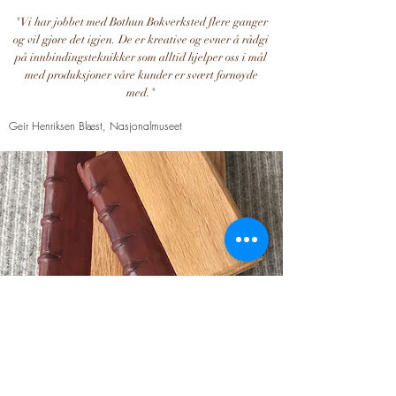
"Vi har jobbet med Bøthun Bokverksted flere ganger
og vil gjøre det igjen. De er kreative og evner å rådgi
på innbindingsteknikker som alltid hjelper oss i mål
med produksjoner våre kunder er svært fornøyde
med."
Geir Henriksen Blæst, Nasjonalmuseet
Lisa Bøthun har innbundet alt fra middelalder
manuskripter i tidsriktige bind fra 1200_tallet til